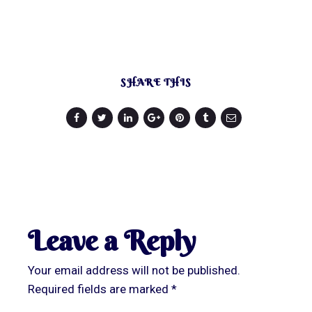
SHARE THIS
Leave a Reply
Your email address will not be published.
Required fields are marked
*