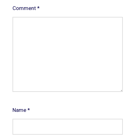
Comment
*
Name
*