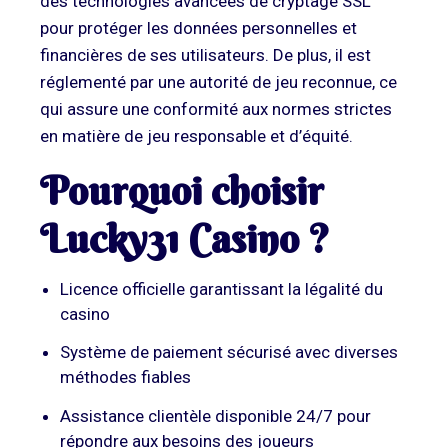
des technologies avancées de cryptage SSL
pour protéger les données personnelles et
financières de ses utilisateurs. De plus, il est
réglementé par une autorité de jeu reconnue, ce
qui assure une conformité aux normes strictes
en matière de jeu responsable et d’équité.
Pourquoi choisir
Lucky31 Casino ?
Licence officielle garantissant la légalité du
casino
Système de paiement sécurisé avec diverses
méthodes fiables
Assistance clientèle disponible 24/7 pour
répondre aux besoins des joueurs