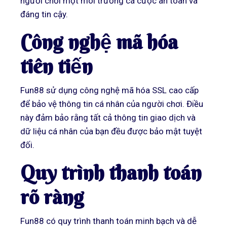
người chơi một môi trường cá cược an toàn và
đáng tin cậy.
Công nghệ mã hóa
tiên tiến
Fun88 sử dụng công nghệ mã hóa SSL cao cấp
để bảo vệ thông tin cá nhân của người chơi. Điều
này đảm bảo rằng tất cả thông tin giao dịch và
dữ liệu cá nhân của bạn đều được bảo mật tuyệt
đối.
Quy trình thanh toán
rõ ràng
Fun88 có quy trình thanh toán minh bạch và dễ