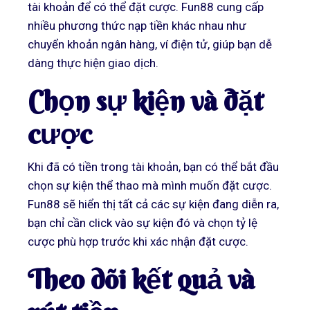
tài khoản để có thể đặt cược. Fun88 cung cấp
nhiều phương thức nạp tiền khác nhau như
chuyển khoản ngân hàng, ví điện tử, giúp bạn dễ
dàng thực hiện giao dịch.
Chọn sự kiện và đặt
cược
Khi đã có tiền trong tài khoản, bạn có thể bắt đầu
chọn sự kiện thể thao mà mình muốn đặt cược.
Fun88 sẽ hiển thị tất cả các sự kiện đang diễn ra,
bạn chỉ cần click vào sự kiện đó và chọn tỷ lệ
cược phù hợp trước khi xác nhận đặt cược.
Theo dõi kết quả và