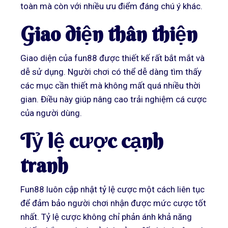
toàn mà còn với nhiều ưu điểm đáng chú ý khác.
Giao diện thân thiện
Giao diện của fun88 được thiết kế rất bắt mắt và
dễ sử dụng. Người chơi có thể dễ dàng tìm thấy
các mục cần thiết mà không mất quá nhiều thời
gian. Điều này giúp nâng cao trải nghiệm cá cược
của người dùng.
Tỷ lệ cược cạnh
tranh
Fun88 luôn cập nhật tỷ lệ cược một cách liên tục
để đảm bảo người chơi nhận được mức cược tốt
nhất. Tỷ lệ cược không chỉ phản ánh khả năng