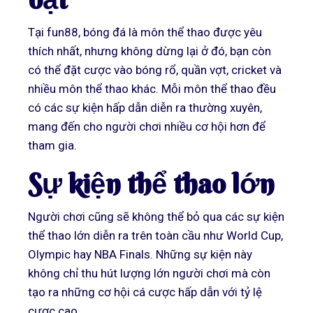
Tại fun88, bóng đá là môn thể thao được yêu
thích nhất, nhưng không dừng lại ở đó, bạn còn
có thể đặt cược vào bóng rổ, quần vợt, cricket và
nhiều môn thể thao khác. Mỗi môn thể thao đều
có các sự kiện hấp dẫn diễn ra thường xuyên,
mang đến cho người chơi nhiều cơ hội hơn để
tham gia.
Sự kiện thể thao lớn
Người chơi cũng sẽ không thể bỏ qua các sự kiện
thể thao lớn diễn ra trên toàn cầu như World Cup,
Olympic hay NBA Finals. Những sự kiện này
không chỉ thu hút lượng lớn người chơi mà còn
tạo ra những cơ hội cá cược hấp dẫn với tỷ lệ
cược cao.