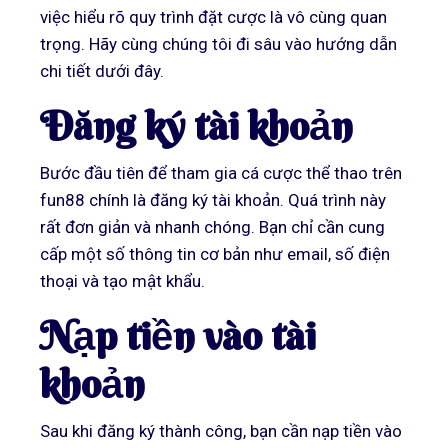
việc hiểu rõ quy trình đặt cược là vô cùng quan
trọng. Hãy cùng chúng tôi đi sâu vào hướng dẫn
chi tiết dưới đây.
Đăng ký tài khoản
Bước đầu tiên để tham gia cá cược thể thao trên
fun88 chính là đăng ký tài khoản. Quá trình này
rất đơn giản và nhanh chóng. Bạn chỉ cần cung
cấp một số thông tin cơ bản như email, số điện
thoại và tạo mật khẩu.
Nạp tiền vào tài
khoản
Sau khi đăng ký thành công, bạn cần nạp tiền vào